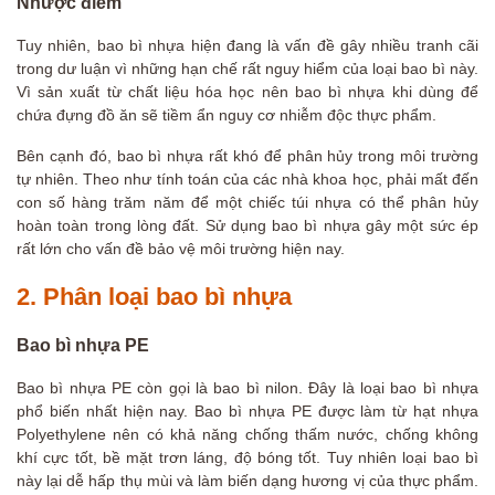
Nhược điểm
Tuy nhiên, bao bì nhựa hiện đang là vấn đề gây nhiều tranh cãi
trong dư luận vì những hạn chế rất nguy hiểm của loại bao bì này.
Vì sản xuất từ chất liệu hóa học nên bao bì nhựa khi dùng để
chứa đựng đồ ăn sẽ tiềm ẩn nguy cơ nhiễm độc thực phẩm.
Bên cạnh đó, bao bì nhựa rất khó để phân hủy trong môi trường
tự nhiên. Theo như tính toán của các nhà khoa học, phải mất đến
con số hàng trăm năm để một chiếc túi nhựa có thể phân hủy
hoàn toàn trong lòng đất. Sử dụng bao bì nhựa gây một sức ép
rất lớn cho vấn đề bảo vệ môi trường hiện nay.
2. Phân loại bao bì nhựa
Bao bì nhựa PE
Bao bì nhựa PE còn gọi là bao bì nilon. Đây là loại bao bì nhựa
phổ biến nhất hiện nay. Bao bì nhựa PE được làm từ hạt nhựa
Polyethylene nên có khả năng chống thấm nước, chống không
khí cực tốt, bề mặt trơn láng, độ bóng tốt. Tuy nhiên loại bao bì
này lại dễ hấp thụ mùi và làm biến dạng hương vị của thực phẩm.