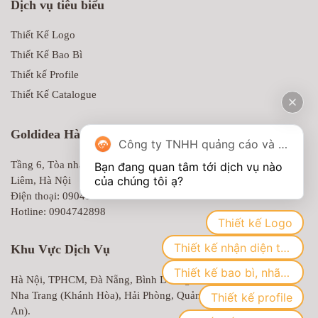
Dịch vụ tiêu biểu
Thiết Kế Logo
Thiết Kế Bao Bì
Thiết kế Profile
Thiết Kế Catalogue
Goldidea Hà Nội
Công ty TNHH quảng cáo và truyền thông Goldidea
Tầng 6, Tòa nhà MD Complex, 68 Nguyễn Cơ Thạch, Nam Từ
Bạn đang quan tâm tới dịch vụ nào 
Liêm, Hà Nội
Điện thoại: 0904100479
Hotline: 0904742898
Thiết kế Logo
Thiết kế nhận diện thương hiệu
Khu Vực Dịch Vụ
Thiết kế bao bì, nhãn mác
Hà Nội, TPHCM, Đà Nẵng, Bình Dương, Biên Hòa (Đồng Nai),
Nha Trang (Khánh Hòa), Hải Phòng, Quảng Ninh, Vinh (Nghệ
Thiết kế profile
An).