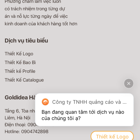
Phương châm làm việc luôn
có trách nhiệm trong từng dự
án và nỗ lực từng ngày để việc
kinh doanh của khách hàng tốt hơn
Dịch vụ tiêu biểu
Thiết Kế Logo
Thiết Kế Bao Bì
Thiết kế Profile
Thiết Kế Catalogue
Goldidea Hà Nội
Công ty TNHH quảng cáo và truyền thông Goldidea
Tầng 6, Tòa nhà MD Complex, 68 Nguyễn Cơ Thạch, Nam Từ
Bạn đang quan tâm tới dịch vụ nào 
Liêm, Hà Nội
Điện thoại: 0904100479
Hotline: 0904742898
Thiết kế Logo