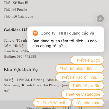
Thiết Kế Bao Bì
Thiết kế Profile
Thiết Kế Catalogue
Goldidea Hà Nội
Công ty TNHH quảng cáo và truyền thông Goldidea
Bạn đang quan tâm tới dịch vụ nào 
Tầng 6, Tòa nhà MD Complex, 68 Nguyễn Cơ Thạch, Nam Từ
Liêm, Hà Nội
Điện thoại: 0904100479
Hotline: 0904742898
Thiết kế Logo
Thiết kế nhận diện thương hiệu
Khu Vực Dịch Vụ
Thiết kế bao bì, nhãn mác
Hà Nội, TPHCM, Đà Nẵng, Bình Dương, Biên Hòa (Đồng Nai),
Thiết kế profile
Nha Trang (Khánh Hòa), Hải Phòng, Quảng Ninh, Vinh (Nghệ
An).
Thiết kế Catalogue
Thiết kế Website
Yêu cầu khác
Theo dõi chúng tôi