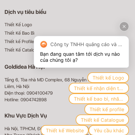
Dịch vụ tiêu biểu
Thiết Kế Logo
Thiết Kế Bao Bì
Thiết kế Profile
Công ty TNHH quảng cáo và truyền thông Goldidea
Thiết Kế Catalogue
Bạn đang quan tâm tới dịch vụ nào 
Goldidea Hà Nội
Thiết kế Logo
Tầng 6, Tòa nhà MD Complex, 68 Nguyễn Cơ Thạch, Nam Từ
Liêm, Hà Nội
Thiết kế nhận diện thương hiệu
Điện thoại: 0904100479
Thiết kế bao bì, nhãn mác
Hotline: 0904742898
Thiết kế profile
Khu Vực Dịch Vụ
Thiết kế Catalogue
Hà Nội, TPHCM, Đà Nẵng, Bình Dương, Biên Hòa (Đồng Nai),
Thiết kế Website
Yêu cầu khác