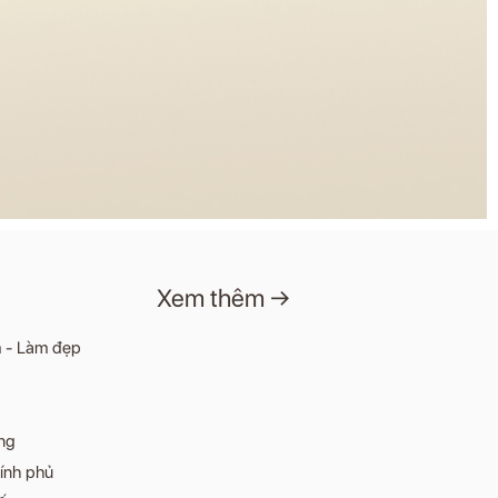
Xem thêm →
m - Làm đẹp
ng
ính phủ