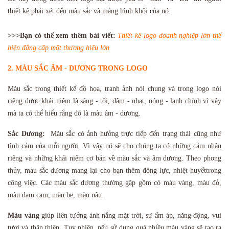
thiết kế phải xét đến màu sắc và mảng hình khối của nó.
>>>Bạn có thể xem thêm bài viết:
Thiết kế logo doanh nghiệp lớn thể
hiện đẳng cấp một thương hiệu lớn
2. MÀU SẮC ÂM - DƯƠNG TRONG LOGO
Màu sắc trong thiết kế đồ họa, tranh ảnh nói chung và trong logo nói
riêng được khái niệm là sáng - tối, đậm - nhạt, nóng - lạnh chính vì vậy
mà ta có thể hiểu rằng đó là màu âm - dương.
Sắc Dương:
Màu sắc có ảnh hưởng
trực tiếp đến trạng thái cũng như
tình cảm của mỗi người. Vì vậy nó sẽ cho chúng ta có những cảm nhận
riêng và những khái niệm cơ bản về màu sắc và âm dương. Theo phong
thủy, màu sắc dương mang lại cho bạn thêm động lực, nhiệt huyếttrong
công việc. Các màu sắc dương thường gặp gồm có màu vàng, màu đỏ,
màu dam cam, màu be, màu nâu.
Màu vàng
giúp liên tưởng
ánh nắng mặt trời, sự ấm áp, năng động, vui
tươi và thân thiện. Tuy nhiên, nếu sử dụng quá nhiều màu vàng sẽ tạo ra