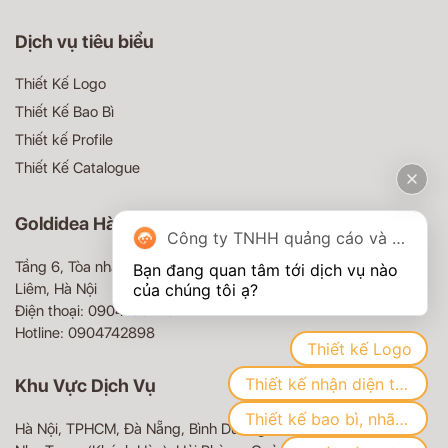
Dịch vụ tiêu biểu
Thiết Kế Logo
Thiết Kế Bao Bì
Thiết kế Profile
Thiết Kế Catalogue
Goldidea Hà Nội
Công ty TNHH quảng cáo và truyền thông Goldidea
Tầng 6, Tòa nhà MD Complex, 68 Nguyễn Cơ Thạch, Nam Từ
Bạn đang quan tâm tới dịch vụ nào 
Liêm, Hà Nội
Điện thoại: 0904100479
Hotline: 0904742898
Thiết kế Logo
Thiết kế nhận diện thương hiệu
Khu Vực Dịch Vụ
Thiết kế bao bì, nhãn mác
Hà Nội, TPHCM, Đà Nẵng, Bình Dương, Biên Hòa (Đồng Nai),