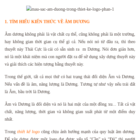
1. TÌM HIỂU KIẾN THỨC VỀ ÂM DƯƠNG
Âm dương không phải là vật chất cụ thể, cũng không phải là một trường,
hay không gian thời gian cụ thể gì cả. Nếu nói nó từ đâu ra, thì theo
thuyết này Thái Cực là cái có sẵn sinh ra m Dương. Nói đơn giản hơn,
nó là một khái niệm mà con người đặt ra để sử dụng xây dựng
thuyết này
và giải thích các hiện tượng bằng thuyết này.
Trong thế giới, tất cả mọi thứ có hai trạng thái đối diện Âm và Dương.
Nếu vấn đề là âm, năng lượng là Dương. Tương tự như vậy nếu trái đất
là Âm, bầu trời là Dương.
Âm và Dương là đối diện và nó là hai mặt của một đồng xu... Tất cả vật
chất, năng lượng, thời gian và không gian xuất phát từ một điểm duy
nhất.
Trong
thiết kế logo
cũng chịu ảnh hưởng mạnh
của quy luật âm dương.
Để xây dưng được một logo đạt được yếu tố “Cần” và “Đủ” thì người