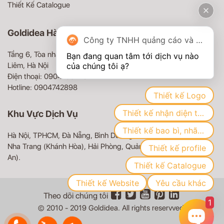
Thiết Kế Catalogue
Goldidea Hà Nội
Công ty TNHH quảng cáo và truyền thông Goldidea
Tầng 6, Tòa nhà MD Complex, 68 Nguyễn Cơ Thạch, Nam Từ
Bạn đang quan tâm tới dịch vụ nào 
Liêm, Hà Nội
Điện thoại: 0904100479
Hotline: 0904742898
Thiết kế Logo
Thiết kế nhận diện thương hiệu
Khu Vực Dịch Vụ
Thiết kế bao bì, nhãn mác
Hà Nội, TPHCM, Đà Nẵng, Bình Dương, Biên Hòa (Đồng Nai),
Nha Trang (Khánh Hòa), Hải Phòng, Quảng Ninh, Vinh (Nghệ
Thiết kế profile
An).
Thiết kế Catalogue
Thiết kế Website
Yêu cầu khác
Theo dõi chúng tôi
1
© 2010 - 2019 Goldidea. All rights reservved.