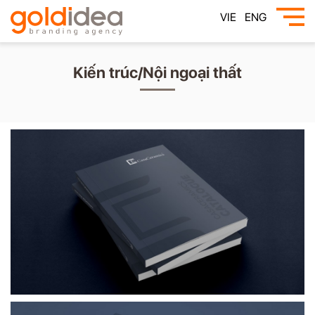
VIE
ENG
Kiến trúc/Nội ngoại thất
Casaceramics
Đá ốp lát cao cấp
Thiết kế Catalogue, Brochure
Hà Nội
Xem thêm →