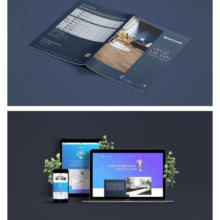
Inovar
Sàn gỗ
Thiết kế Catalogue
Hà Nội
Xem thêm →
TPT furniture
Nội ngoại thất
Thiết kế logo thương hiệu
Đà Nẵng
Xem thêm →