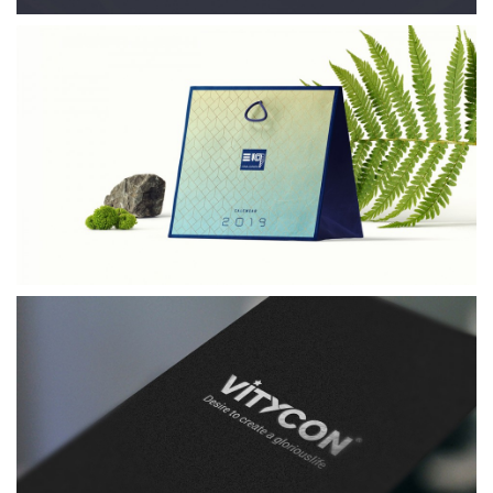
Vina-sanwa
Cửa thép chống cháy
Thiết kế thương hiệu
Hà Nội
Xem thêm →
Vitycon
Đầu tư xây dựng
Thiết kế nhận diện thương hiệu
Bắc Ninh