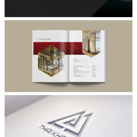
Xem thêm →
Đông Ngô
Nội ngoại thất
Thiết kế profile
Sài Gòn
Xem thêm →
Thái Khang
Nội ngoại thất
Thiết kế logo, thương hiệu