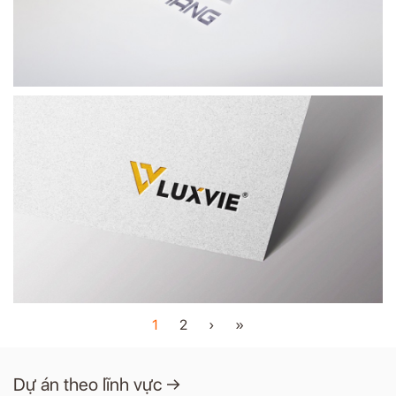
Nghệ An
Xem thêm →
Luxvie
Nội ngoại thất
Thiết kế logo, thương hiệu
TP. Hồ Chí Minh
Xem thêm →
1
2
›
»
Dự án theo lĩnh vực →